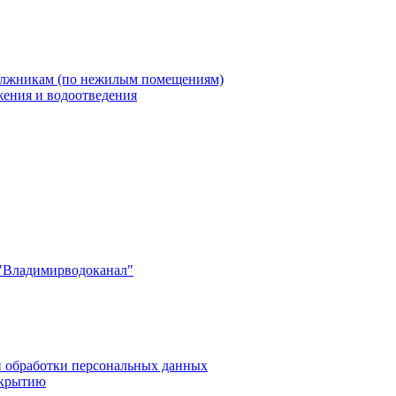
олжникам (по нежилым помещениям)
жения и водоотведения
"Владимирводоканал"
 обработки персональных данных
скрытию