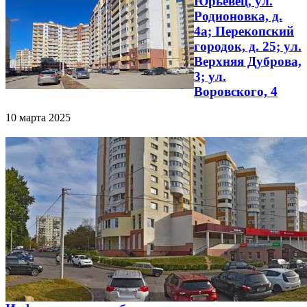
Юрьевец, ул.
Родионовка, д.
4а; Перекопский
городок, д. 25; ул.
Верхняя Дуброва,
3; ул.
Воровского, 4
10 марта 2025